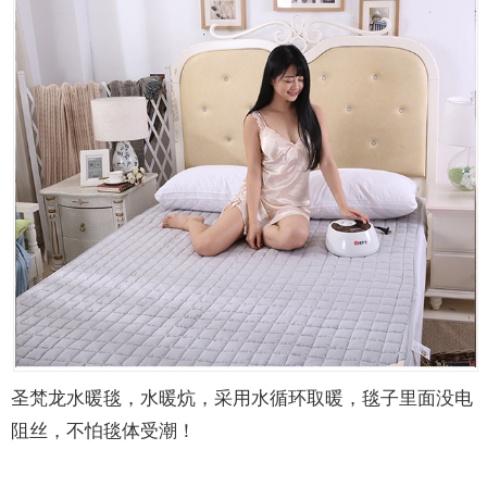
圣梵龙水暖毯，水暖炕，采用水循环取暖，毯子里面没电
阻丝，不怕毯体受潮！